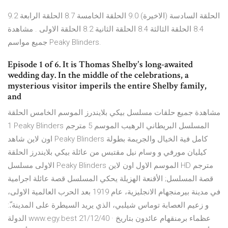
9.2 الحلقة السادسة (الاخيرة) 9.0 الحلقة الخامسة 8.7 الحلقة الرابعة
8.4 الحلقة الثالثة 8.4 الحلقة الثانية 8.2 الحلقة الاولى . مشاهدة
جميع مواسم Peaky Blinders.
Episode 1 of 6. It is Thomas Shelby's long-awaited
wedding day. In the middle of the celebrations, a
mysterious visitor imperils the entire Shelby family,
and
مشاهدة جميع حلقات مسلسل بيكي بلايندرز الموسم الخامس الحلقة
1 Peaky Blinders المسلسل البريطاني الرهيب الموسم 5 مترجم
اون لاين شاهد Peaky Blinders كامل فية الخيال والجريمة بطولة
كيليان مورفي و وسام نيل مقتبس من عائلة بيكي بلايندرز الحلقة
الاولى مسلسل Peaky Blinders الموسم الاول اون لاين HD مترجم
قصة المسلسل; الأقنعة الهزيلة يحكي المسلسل قصة عائلة اجرامية
في مدينة بيرمنجهام الانجليزية، عام 1919 بعد الحرب العالمية الاولى،
و زعيم العصابة توماس شيلبي، الذي يريد السيطرة على المدينة.ّ:
الدولة www.egy.best 21/12/40 · عظماء برمنقهام عائدون بتاريخ