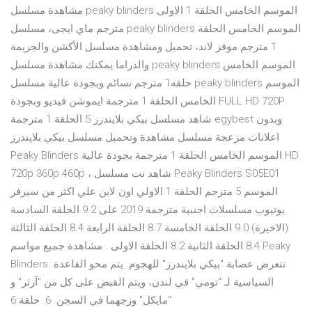
مشاهدة مسلسل peaky blinders الموسم الخامس الحلقة 1 الاولى
مترجم ماي ايجى، مسلسل peaky blinders الموسم الخامس الحلقة
1 مترجم موفز لاند، تحميل ومشاهدة مسلسل الأكشن والجريمة
والدراما يمكنك مشاهدة مسلسل peaky blinders الموسم الخامس
حلقه1 مترجم نسائم وبجودة عالية مسلسل peaky blinders الموسم
الخامس الحلقة 1 مترجمة ايموشن فيديو وبجودة FULL HD 720P
شاهد مسلسل بيكي بلايندرز 5 الحلقة 1 مترجمة egybest وبدون
اعلانات مزعجة مسلسل مشاهدة وتحميل مسلسل بيكي بلايندرز
Peaky Blinders الموسم الخامس الحلقة 1 مترجمة بجودة عالية HD
720p 360p 460p ، شاهد نت مسلسل Peaky Blinders S05E01
الموسم 5 مترجم الحلقة 1 الاولي اون لاين علي اكثر من سيرفر
يوتيوب مسلسلات اجنبية مترجمة 2019 على 9.2 الحلقة السادسة
(الاخيرة) 9.0 الحلقة الخامسة 8.7 الحلقة الرابعة 8.4 الحلقة الثالثة
8.4 الحلقة الثانية 8.2 الحلقة الاولى . مشاهدة جميع مواسم Peaky
Blinders. تتعرض عصابة "بيكي بلايندرز" للهجوم. يتم محو القاعدة
السياسية لـ "تومي" في لندن، ويتم القبض على كل من "آرثر" و
"مايكل" وزجهما في السجن. 6. حلقة 6