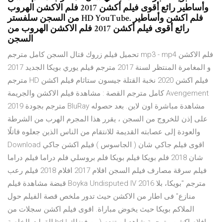
وأساطير رائع أقوى فيلم أكشن 2017 فلم الاكشن الهروب
من السجن سلفستر HD YouTube. فلم اكشن وأساطير
رائع أقوى فيلم أكشن 2017 فلم الاكشن الهروب من
السجن
تحميل فيلم زروك قتال السجن كامل مترجم mp3 - mp4 فلم الاكشن
و المغامرة المنتظر لسنة 2017 مترجم فيلم يوري بويكا الجديد 2017
مترجم HD فيلم اكشن 2020 نخبة القتلة جيسون ستاثام فيلم اكشن
كامل مترجم القصة : مشاهدة فيلم الاكشن والجريمة Avengement
2019 مترجم بجودة BluRay مشاهدة مباشرة اون لاين. بعد حصوله
على إذن للخروج من السجن ، يقرر هذا المجرم الهرب من الشرطة
والعودة إلى عصابته القديمة للانتقام من الناس الذين جعلوه قاتلًا
Download اقوى فيلم جاكي شان ( الجاسوس ) فيلم اكشن جاكي
شان 2018 فلم بويكا فيلم بويكا فلم بروسلي فلم دراما فيلم دراما
فيلم سرقة مصارف فيلم السجن افلام 2017 افلام 2018 فيلم رعب
قبضة مشاهدة فيلم Boyka Undisputed IV 2016 مترجم "بويكا، بلا
منازع" فى اطار من الاكشن حيث تدور ملخص قصة الفيلم حول
الملاكم بويكا حيث يخوض مباراة. اقوى فيلم اكشن سجلات من