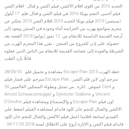
الجديد 2016 من اقوى افلام الاكشن, فيلم اكشن و قتال - افلام اكشن
فيلم أجنبي, النجم بويكا 2016 في فيلم اكشن و قتال, فلم 17 أيلول
(سبتمبر) 2019 فيلم بويكا الجديد 2019 افلام اكشن 2019 تحكي عن
مجرم متواضع يهرب من الحراسه أثناء وجوده في السجن ويعود إلى
أرضه القديمة الداسمة للانتقام من 12 تموز (يوليو) 2019 القصه بعد
حصوله على إذن للخروج من السجن ، يقرر هذا المجرم الهرب من
الشرطة والعودة إلى عصابته القديمة للانتقام من الناس الذين جعلوه
قاتلًا بارد القلب.
28/09/35 · مشاهدة و تحميل فلم Escape Plan 2013 خطة الهرب
مترجم على فشار فيلم Escape Plan مترجم اون لاين فلم اكشن ,
غموض , اثارة , من تمثيل وبطولة الممثلين العالميين 50 Cent و
Arnold Schwarzenegger و Sylvester Stallone و Vincent
D'Onofrio و والإستمتاع ومشاهدة فيلم Escape Plan اون فيلم
الاكشن والقتال للنجم جان كلود فاندام لمشاهدة الفيلم اضغط علي
الفيديو لمتابعة افلامنا اعمل فيلم الاكشن والقتال للنجم جان كلود
فاندام فيلم اكشن و الاثارة اروع على الاطلاق لسنة 2018 04/11/39 ·