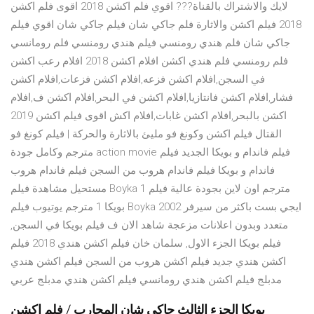
لايك والاشتراك بالقناة??? اقوي فلم اكشن 2018 اقوى فلم اكشن
2018 فيلم اكشن والاثارة فلم جاكي شان فيلم جاكي شان اقوي فيلم
جاكي شان فلم هندي رومنسي فيلم هندي رومنسي فلم رومانسي
فلم رومنسي فلم هندي اكشن افلام اكشن 2018 افلام رعب اكشن
في السجن,افلام اكشن فزعه,افلام اكشن فزعات,افلام اكشن
فشار,افلام اكشن فانتازيا,افلام اكشن في البحر,افلام اكشن ف,افلام
اكشن بالبحر,افلام اكشن غابات,افلام اكش اقوى فيلم اكشن 2019
القتال فيلم اكشن وكونغ فو مليئ بالاثارة والحركة | فيلم كونغ فو
مترجم وكامل جودة action movie فيلم فاندام و بويكا الجديد فيلم
فاندام و بويكا فيلم فاندام هروب من السجن فيلم فاندام هروب
مستحيل مشاهدة فيلم Boyka 1 مترجم اون لاين بجودة عالية فيلم
بويكا 1 مترجم يوتيوب فيلم Boyka 2002 ايجي بست باكثر من سيرفر
متعدد وبدون اعلانات مزعجة شاهد الان ف فيلم بويكا في السجن,
فيلم بويكا الجزء الاول, سلمان خان فيلم اكشن هندي 2018 فيلم
اكشن هندي جديد فيلم اكشن هروب من السجن فيلم اكشن هندي
مدبلج فيلم اكشن هندي رومانسي فيلم اكشن هندي مدبلج عربي
بويكا الجزء الثالث جاكي شان المحارب / فلم اكشن