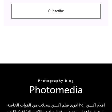
Subscribe
اقوى فيلم اكشن سجلات من القوات الخاصة hd | افلام اكشن
مترجمة شاهد لن تندم.(من فضلك إدعمناالاشتراك) افلام اكشن