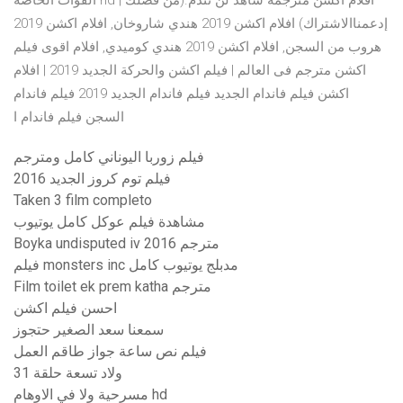
القوات الخاصة hd | افلام اكشن مترجمة شاهد لن تندم.(من فضلك
إدعمناالاشتراك) افلام اكشن 2019 هندي شاروخان, افلام اكشن 2019
هروب من السجن, افلام اكشن 2019 هندي كوميدي, افلام اقوى فيلم
اكشن مترجم فى العالم | فيلم اكشن والحركة الجديد 2019 | افلام
اكشن فيلم فاندام الجديد فيلم فاندام الجديد 2019 فيلم فاندام
السجن فيلم فاندام ا
فيلم زوربا اليوناني كامل ومترجم
فيلم توم كروز الجديد 2016
Taken 3 film completo
مشاهدة فيلم عوكل كامل يوتيوب
Boyka undisputed iv 2016 مترجم
فيلم monsters inc مدبلج يوتيوب كامل
Film toilet ek prem katha مترجم
احسن فيلم اكشن
سمعنا سعد الصغير حتجوز
فيلم نص ساعة جواز طاقم العمل
ولاد تسعة حلقة 31
مسرحية ولا في الاوهام hd