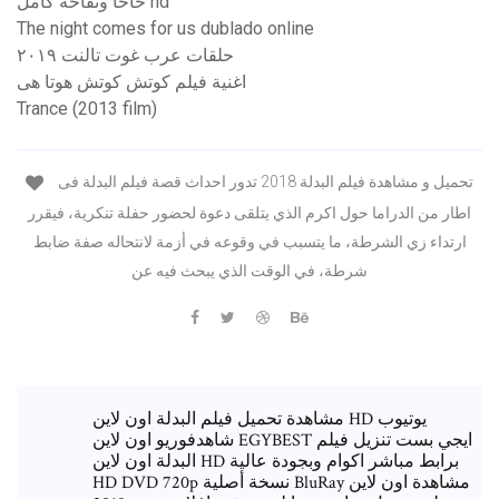
حاحا وتفاحة كامل hd
The night comes for us dublado online
حلقات عرب غوت تالنت ٢٠١٩
اغنية فيلم كوتش كوتش هوتا هى
Trance (2013 film)
تحميل و مشاهدة فيلم البدلة 2018 تدور احداث قصة فيلم البدلة فى
اطار من الدراما حول اكرم الذي يتلقى دعوة لحضور حفلة تنكرية، فيقرر
ارتداء زي الشرطة، ما يتسبب في وقوعه في أزمة لانتحاله صفة ضابط
شرطة، في الوقت الذي يبحث فيه عن
مشاهدة تحميل فيلم البدلة اون لاين HD يوتيوب
شاهدفوريو اون لاين EGYBEST ايجي بست تنزيل فيلم
البدلة اون لاين HD برابط مباشر اكوام وبجودة عالية
HD DVD 720p نسخة أصلية BluRay مشاهدة اون لاين