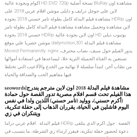
اكوام وبجودة عالية HD DVD 720p نسخة أصلية BluRay مشاهدة اون
لاين على جوجل درايف و دايلى موشن افلام عربي 2018 على
مشاهدة فيلم البدلة كامل بطولة تامر حسني 2018 بجودة HDRip اون
لاين مشاهدة وتحميل مشاهدة مشاهدة فيلم البدلة كامل بطولة تامر
حسني 2018 بجودة HDRip اون لاين بجودة عالية HD يوتيوب ديلى
موشن حصريا علي موقع dailymotion,مشاهدة فيلم البدلة 301
Moved Permanently. nginx يدور الفيلم حول سيف، نصاب محترف،
تستعين به الفتاة الجميلة الثرية حلا، ليساعدها في استعادة أموالها
من نصّاب آخر، لتبدأ سلسلة لا نهائية من الخدع واﻷلاعيب التي تختلط
فيها مفاهيم الحب والصداقة والحياة.
seowords|مشاهدة فيلم البدلة 2018 اون لاين مترجم يندرج
هذا الفيلم تحت قسم افلام مصرية تدور القصة حول حمادة
(أكرم حسني)، ووليد (تامر حسني) اللذين ولدا في نفس
اليوم فاشلين في الحياة، يقرران الذهاب إلى حفلة تنكرية،
ويتنكران في زي
فيلم البدلة . افلام عربي دراما HDRip القصة : حول اكرم الذي يتلقى
دعوة لحضور حفلة تنكرية، فيقرر ارتداء زي الشرطة، ما يتسبب في