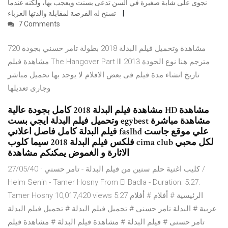
نجوى على شابة صغيرة في السن تدعى بسنت ويعجب بها، ولكنه عندما
تسنح له الفرصة لمقابلة والدتها العزباء
7 Comments
مشاهدة وتحميل فيلم البدلة 2018 بطولة تامر حسني بجودة 720
مشاهدة فيلم The Hangover Part III 2013 مترجم هنا نوع الجودة
تاريخ انشاء مدة فيلم فى بعض الافلام لا يوجد بها تحميل مباشر
وجارى تعديلها
مشاهدة فيلم البدلة 2018 كامل بجودة عالية HD مشاهدة
وتحميل فيلم البدلة ايجي بست egybest مشاهدة مباشرة
فيلم البدلة كامل فاصل اعلاني faslhd علي موقع جاست
فلكس فيلم البدلة 2018 سيما كلوب cima club لكل محبي
الاثارة و الغموض يمكنكم مشاهدة
27/05/40 · كليب اغنية حلم سنين من فيلم البدلة - تامر حسني /
Helm Senin - Tamer Hosny From El Badla - Duration: 5:27.
Tamer Hosny 10,017,420 views 5:27 الرئيسية # أفلام # أفلام
عربية # البدلة تامر حسني # تحميل فيلم البدلة # تحميل فيلم البدلة
تامر حسنى # فيلم البدلة # مشاهدة فيلم البدلة # مشاهدة فيلم