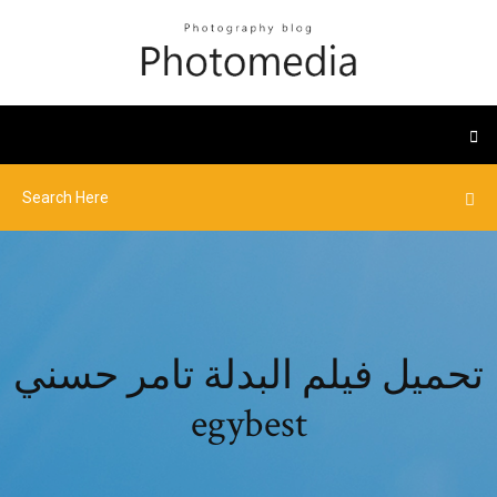
تحميل فيلم البدلة تامر حسني
egybest