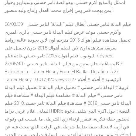
الممثل والمذيع أكرم حسني، وهو قصة تامر حسني وسيناريو وحوار
أيمن بهجت قمر ومن إخراج محمد العدل وإنتاج وليد منصور.
26/03/39 · فيلم البدلة لتامر حسنى أبطال فيلم "البدلة" لتامر حسني
وأكرم حسني موعد عرض فيلم البدلة تامر حسني بالزي الميري
تحميل مشاهدة فيلم أهواك 2015 مترجم اون لاين بجودة عالية روابط
سريعة مشاهدة اون لاين لفيلم أهواك 2015 بدون تحميل على
اليوتيوب فيلم أهواك 2015. تامر حسني غادة فيلم egybest
27/05/40 · كليب اغنية حلم سنين من فيلم البدلة - تامر حسني /
Helm Senin - Tamer Hosny From El Badla - Duration: 5:27.
Tamer Hosny 10,017,420 views 5:27 الرئيسية # أفلام # أفلام
عربية # البدلة تامر حسني # تحميل فيلم البدلة # تحميل فيلم البدلة
تامر حسنى # فيلم البدلة # مشاهدة فيلم البدلة # مشاهدة فيلم
البدلة تامر حسني 2018 # مشاهدة فيلم البدلة تامر حسني2018 فيلم
البدلة . افلام عربي دراما HDRip القصة : حول اكرم الذي يتلقى دعوة
لحضور حفلة تنكرية، فيقرر ارتداء زي الشرطة، ما يتسبب في وقوعه
في أزمة لانتحاله صفة ضابط شرطة، في الوقت الذي يبحث فيه عن
ملف معين فتقع له العديد من المفارقات ايجي بست الجديد EgyBest