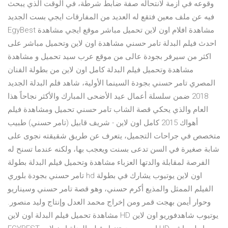
وقوعه في أزمة لانتحاله صفة ضابط شرطة، في الوقت الذي يبحث
فيه عن ملف معين فتقع له العديد من المفارقات ايجي بست الجديد
EgyBest مشاهدة افلام اون لاين تحميل مباشر موقع ايجي مشاهدة
احدث فيلم البدلة تامر حسني مشاهدة اون لاين وتحميل مباشر على
اكثر من سيرفر بجودة عالى من موقع عرب سيد تحميل و مشاهدة
مشاهدة وتحميل فيلم البدلة كامل اون لاين من بطولة الفنان
المصري تامر حسني بجودة السينما الأولية، شاهد فلم البدلة الجديد
2018 ضمن سلسلة أعمال عيد الأضحى المبارك والأكثر نجاحاً هذا
العام والذي يحكي قصة الشاب تامر حسني تحميل ومشاهدة فيلم
أهواك 2015 كامل اون لاين - شريف قابيل (تامر حسني) طبيب
متخصص في جراحات التجميل، يتعرف عن طريق شقيقته نجوى على
شابة صغيرة في السن تدعى بسنت ويعجب بها، ولكنه عندما تسنح له
الفرصة لمقابلة والدتها العزباء مشاهدة وتحميل فيلم البدلة بطولة
تامر حسني بجودة بلوري hd اون لاين يوتيوب يشارك في بطولة
الفيلم الممثل والمذيع أكرم حسني، وهو قصة تامر حسني وسيناريو
وحوار أيمن بهجت قمر ومن إخراج محمد العدل وإنتاج وليد منصور.
مشاهدة تحميل فيلم البدلة اون لاين HD يوتيوب شاهدفوريو اون لاين