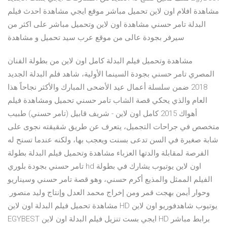
مشاهدة افلام اون لاين تحميل مباشر موقع ايجي مشاهدة احدث فيلم
البدلة تامر حسني مشاهدة اون لاين وتحميل مباشر على اكثر من
سيرفر بجودة عالى من موقع عرب سيد تحميل و مشاهدة
مشاهدة وتحميل فيلم البدلة كامل اون لاين من بطولة الفنان
المصري تامر حسني بجودة السينما الأولية، شاهد فلم البدلة الجديد
2018 ضمن سلسلة أعمال عيد الأضحى المبارك والأكثر نجاحاً هذا
العام والذي يحكي قصة الشاب تامر حسني تحميل ومشاهدة فيلم
أهواك 2015 كامل اون لاين - شريف قابيل (تامر حسني) طبيب
متخصص في جراحات التجميل، يتعرف عن طريق شقيقته نجوى على
شابة صغيرة في السن تدعى بسنت ويعجب بها، ولكنه عندما تسنح له
الفرصة لمقابلة والدتها العزباء مشاهدة وتحميل فيلم البدلة بطولة
تامر حسني بجودة بلوري hd اون لاين يوتيوب يشارك في بطولة
الفيلم الممثل والمذيع أكرم حسني، وهو قصة تامر حسني وسيناريو
وحوار أيمن بهجت قمر ومن إخراج محمد العدل وإنتاج وليد منصور.
مشاهدة تحميل فيلم البدلة اون لاين HD يوتيوب شاهدفوريو اون لاين
EGYBEST ايجي بست تنزيل فيلم البدلة اون لاين HD برابط مباشر