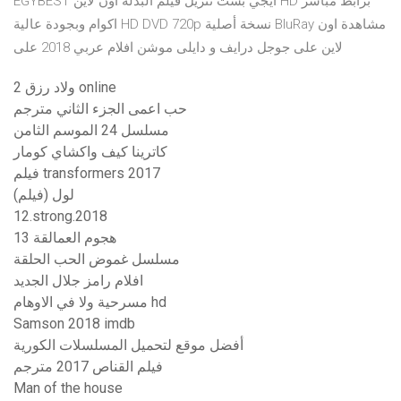
EGYBEST ايجي بست تنزيل فيلم البدلة اون لاين HD برابط مباشر
اكوام وبجودة عالية HD DVD 720p نسخة أصلية BluRay مشاهدة اون
لاين على جوجل درايف و دايلى موشن افلام عربي 2018 على
ولاد رزق 2 online
حب اعمى الجزء الثاني مترجم
مسلسل 24 الموسم الثامن
كاترينا كيف واكشاي كومار
فيلم transformers 2017
لول (فيلم)
12.strong.2018
هجوم العمالقة 13
مسلسل غموض الحب الحلقة
افلام رامز جلال الجديد
مسرحية ولا في الاوهام hd
Samson 2018 imdb
أفضل موقع لتحميل المسلسلات الكورية
فيلم القناص 2017 مترجم
Man of the house